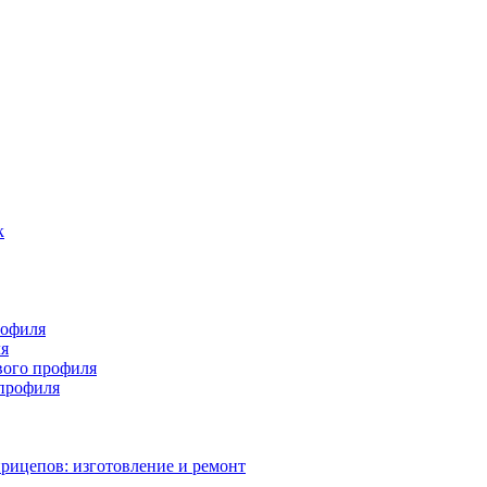
к
рофиля
ля
вого профиля
 профиля
прицепов: изготовление и ремонт