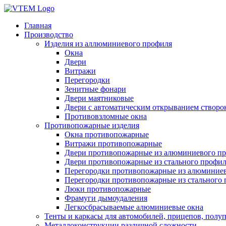
Главная
Производство
Изделия из аллюминиевого профиля
Окна
Двери
Витражи
Перегородки
Зенитные фонари
Двери маятниковые
Двери с автоматическим открыванием створо
Противовзломные окна
Противопожарные изделия
Окна противопожарные
Витражи противопожарные
Двери противопожарные из алюминиевого п
Двери противопожарные из стального профи
Перегородки противопожарные из алюминие
Перегородки противопожарные из стального
Люки противопожарные
Фрамуги дымоудаления
Легкосбрасываемые алюминиевые окна
Тенты и каркасы для автомобилей, прицепов, полу
Металлоконструкции различной сложности